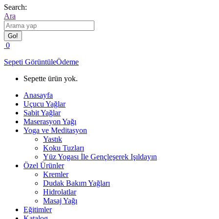
Search:
Ara
0
Sepeti Görüntüle
Ödeme
Sepette ürün yok.
Anasayfa
Uçucu Yağlar
Sabit Yağlar
Maserasyon Yağı
Yoga ve Meditasyon
Yastık
Koku Tuzları
Yüz Yogası İle Gençleşerek Işıldayın
Özel Ürünler
Kremler
Dudak Bakım Yağları
Hidrolatlar
Masaj Yağı
Eğitimler
Katalog