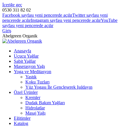
İçeriğe geç
0530 311 82 02
Facebook sayfası yeni pencerede açılır
Twitter sayfası yeni
pencerede açılır
Instagram sayfası yeni pencerede açılır
YouTube
sayfası yeni pencerede açılır
Giriş
Abelgreen Organik
Anasayfa
Uçucu Yağlar
Sabit Yağlar
Maserasyon Yağı
Yoga ve Meditasyon
Yastık
Koku Tuzları
Yüz Yogası İle Gençleşerek Işıldayın
Özel Ürünler
Kremler
Dudak Bakım Yağları
Hidrolatlar
Masaj Yağı
Eğitimler
Katalog